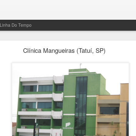
Linha Do Tempo
Primeiro avião em Tatuí (1920)
Clínica Mangueiras (Tatuí, SP)