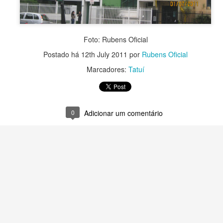
Foto: Rubens Oficial
Postado há
12th July 2011
por
Rubens Oficial
Marcadores:
Tatuí
0
Adicionar um comentário
Postado há
19th April
por
Rubens Oficial
Marcadores:
1920
0
Adicionar um comentário