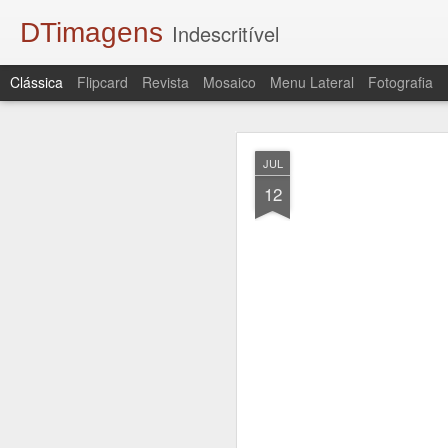
DTimagens
Indescritível
Clássica
Flipcard
Revista
Mosaico
Menu Lateral
Fotografia
APR
JUL
19
12