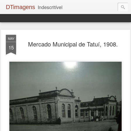
DTimagens
Indescritível
MAY
Mercado Municipal de Tatuí, 1908.
15