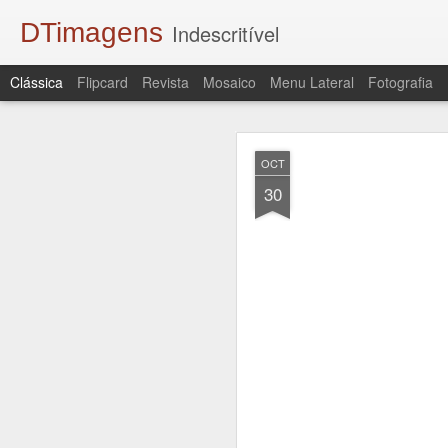
DTimagens
Indescritível
Clássica
Flipcard
Revista
Mosaico
Menu Lateral
Fotografia
APR
OCT
19
30