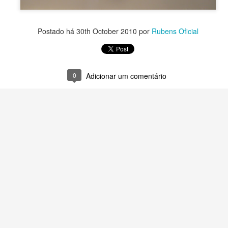
Postado há
30th October 2010
por
Rubens Oficial
0
Adicionar um comentário
Postado há
19th April
por
Rubens Oficial
Marcadores:
1920
0
Adicionar um comentário