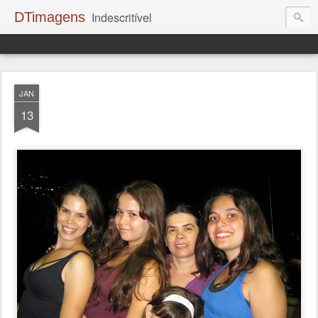
DTimagens
Indescritível
JAN
13